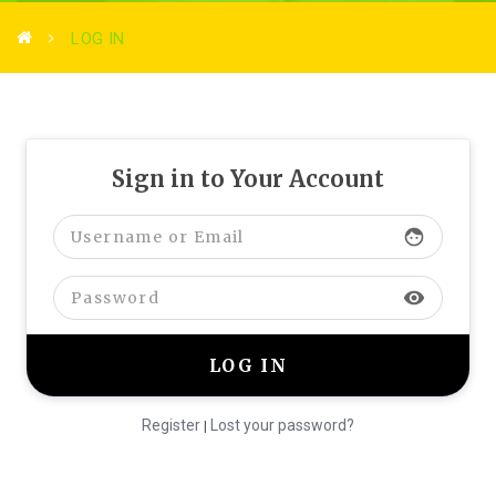
LOG IN
Sign in to Your Account
face
visibility
Register
Lost your password?
|